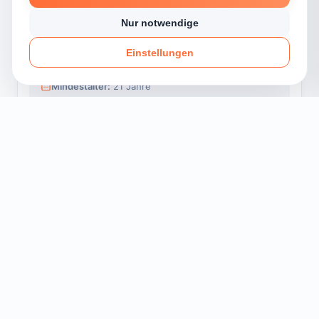
Kleinbus mit Anhänger
Nur notwendige
Anhänger:
über 750 kg
Einstellungen
Anhänger:
nicht zur Personenbef.
Voraussetzung:
Klasse D1
Mindestalter:
21 Jahre
DE
Bus mit Anhänger
Fahrzeug:
Busse über 8 Fahrgastplätze
Anhänger:
schwerer Anhänger
Voraussetzung:
Klasse D
Mindestalter:
21 Jahre