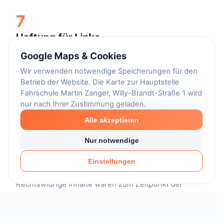
7
Haftung für Links
Google Maps & Cookies
Wir verwenden notwendige Speicherungen für den
Unser Angebot enthält Links zu externen Websites
Betrieb der Website. Die Karte zur Hauptstelle
Fahrschule Martin Zanger, Willy-Brandt-Straße 1 wird
Dritter, auf deren Inhalte wir keinen Einfluss haben.
nur nach Ihrer Zustimmung geladen.
Deshalb können wir für diese fremden Inhalte auch
keine Gewähr übernehmen. Für die Inhalte der
Alle akzeptieren
verlinkten Seiten ist stets der jeweilige Anbieter oder
Nur notwendige
Betreiber der Seiten verantwortlich.
Die verlinkten Seiten wurden zum Zeitpunkt der
Einstellungen
Verlinkung auf mögliche Rechtsverstöße überprüft.
Rechtswidrige Inhalte waren zum Zeitpunkt der
Verlinkung nicht erkennbar. Eine permanente
inhaltliche Kontrolle der verlinkten Seiten ist jedoch
ohne konkrete Anhaltspunkte einer Rechtsverletzung